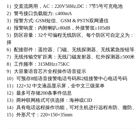
1）交直流两用，AC：220V50Hz,DC：7节5号可充电池
2）警号接口负载能力: ≤400mA
3）报警方式: GSM短信、GSM & PSTN双网通信
4）报警响度：内附喇叭≥80dB，外接警笛≥105dB
5）防区容量：32个可编程无线防区。每个防区可自定义为
择
6）配接部件：遥控器、门磁、无线探测器、无线紧急按钮等
7）无线传输空旷距离：无线门磁发射器、红外探测器≥500米，
8）工作频率：315MHz±75KC
9）大容量语音芯片全程操作语音提示
10）可预存8组语音接警电话号码和2组接警中心电话号码
11）122×32 中文液晶显示屏，全中文三级菜单
12）最多可存储200条事件信息
13）两种联网格式可供选择：海神或CID
14）具有电话远程操作功能，可对主机进行远程布防、撤防
15）外形尺寸：220×150×35mm