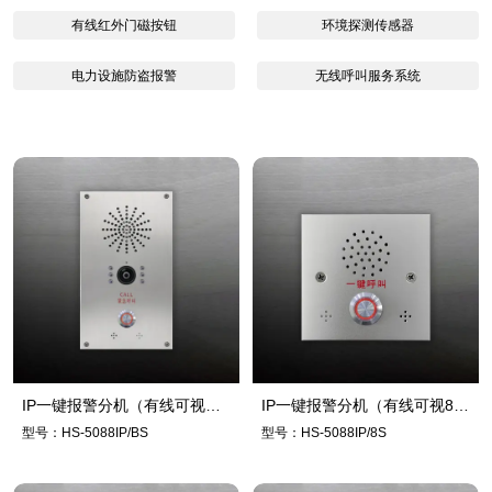
有线红外门磁按钮
环境探测传感器
电力设施防盗报警
无线呼叫服务系统
IP一键报警分机（有线可视壁
IP一键报警分机（有线可视86
挂）
型）
型号：HS-5088IP/BS
型号：HS-5088IP/8S